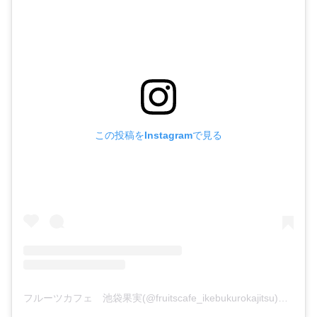
この投稿をInstagramで見る
フルーツカフェ 池袋果実(@fruitscafe_ikebukurokajitsu)がシェアした投稿