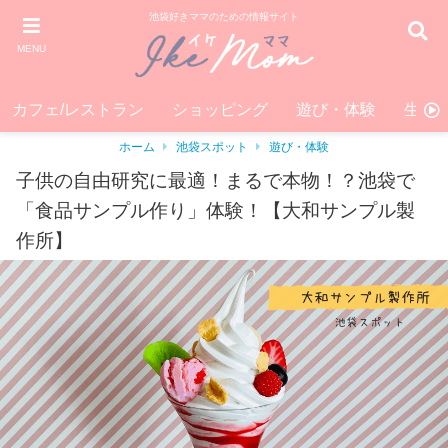
池袋好きママのための情報サイト
MENU
カフェ/レストラン
ショッピング
遊び・体験
生活
ホーム
池袋スポット
遊び・体験
子供の自由研究に最適！まるで本物！？池袋で
「食品サンプル作り」体験！【大和サンプル製
作所】