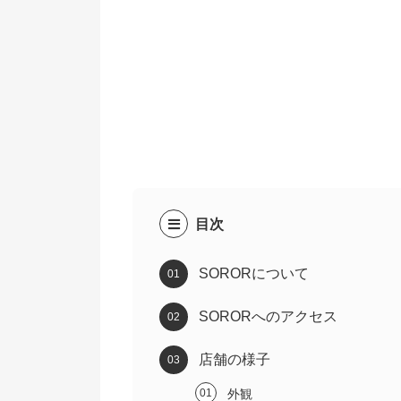
目次
SORORについて
SORORへのアクセス
店舗の様子
外観