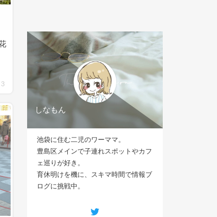
花
3
しなもん
池袋に住む二児のワーママ。
豊島区メインで子連れスポットやカフ
ェ巡りが好き。
育休明けを機に、スキマ時間で情報ブ
ログに挑戦中。